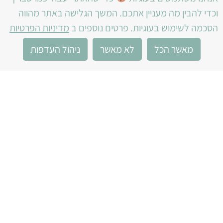
וכדי להבין מה מעניין אתכם. המשך הגלישה באתר מהווה
הסכמה לשימוש בעוגיות. פרטים נוספים ב
מדיניות הפרטיות
מוזיאון האדם והחי – אדם טבע
1
מאשר הכל
לא מאשר
ניהול העדפות
מוזיאון האדם והחי, ע"ר 580004794
המוזיאון הוא מוזיאון מוכר, הכפוף לחוק המוזיאונים.
המוזיאון נתמך על ידי עיריית רמת גן, משרד התרבות
והספורט – מנהל התרבות ומשרד החינוך.
לחצו כאן
לכל הפרטים עלינו בגיידסטאר
2026 כל הזכויות
מדיניות פרטיות
עיצוב גרפי – גלית קורן
שמורות
הצהרת נגישות
שוקו מרקטינג
בניית אתר –
תנאי שימוש באתר